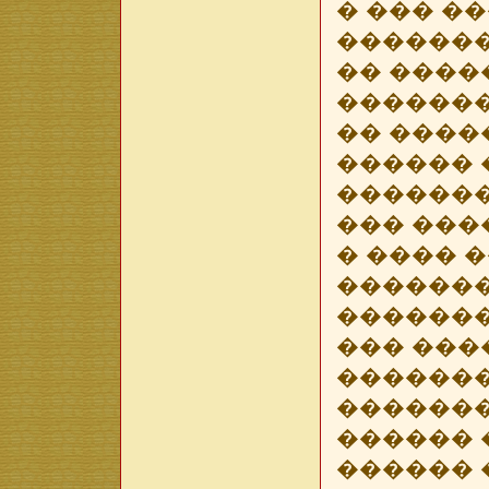
� ��� �
������
�� ����
�������
�� ����
������ 
������
��� ���
� ���� 
������
�������
��� ���
�������
�������
������ 
������ 