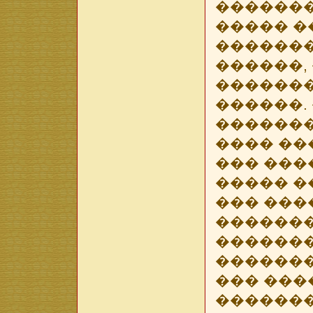
�������
����� �
�������
������,
�������
������.
�������
���� ��
��� ���
����� �
��� ���
������
�������
�������
��� ���
�������