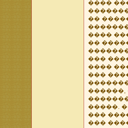
���� ��
�������
�� ����
�������
���� ��
�� �����
�������,
��� ���
���� ��
��� ���
�������
������,
�������
�����. 
��� ���
��� ���