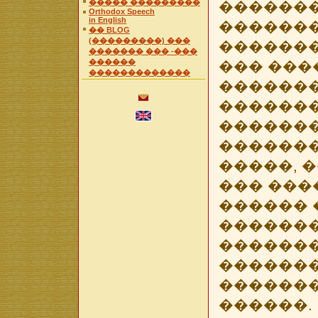
����� ���������
�������
Orthodox Speech
in English
������
�� BLOG
(���������) ���
�������
������� ��� -���
������
��� ���
�������������
�������
������
�������
�������
�����, 
��� ���
������ 
�������
�������
������
������
������.