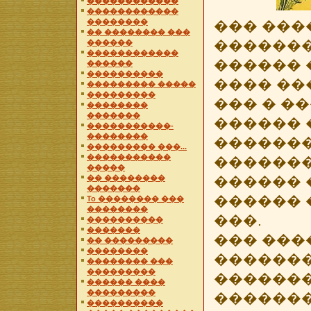
������������
������������
��������
��� ���
�� �������� ���
�������
������
������������
������ 
������
����������
���� �
��������� �����
���������
��� � �
��������
�������
������
�����������-
��������
�������
��������� ���...
�����������
�������
�����
�� ��������
������ 
�������
������ 
To �������� ���
��������
���.
����������
�������
��� ���
�� ���������
��������
������
�������� ���
���������
�������
������ ����
���������
�������
����������