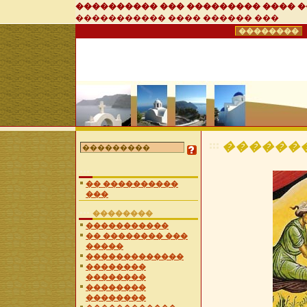
���������� ��� ��������� ���� 
����������� ���� ������ ���
��������
������
�� ����������
���
��������
�����������
�� �������� ���
�����
�������������
��������
��������
��������
��������