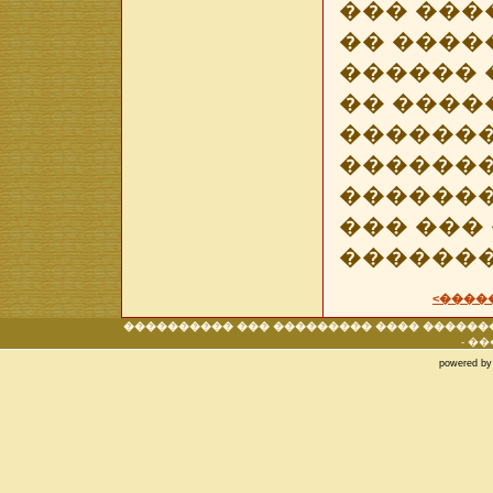
��� ���
�� ����
������ 
�� �����
�������
�������
������
��� ���
�������
<����
���������� ��� ��������� ���� ������
- �
powered by